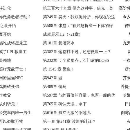
斗进化
的特质
第三百六十九章 借光这种事，借光，奥
高阶
你做勇敢者行动？
特曼的事情怎么能说借呢？！
第249章 昊天：我双腿骨折，你现在说这
今
神之眼开始
个？
第588章 张愈：“有兴趣折磨一下你的好
传
魔开始
朋友们吗？”
成就展示1.2（721章）
蜴吃成铸星龙王
第181章 复活药水
九
成了LPL救世主
第382章 这都打不过，还想做世一上？
美领地
第232章 ：全员集齐，石门后的BOSS
一
照样无敌于世！
第 1545 章 聚集！
瞎
网游里当NPC
第942章 墟
芥
戏搬砖变强
第489章 偷马
菩提
作教父
第597章 节约百倍的容量，鬼畜一般的优
哈
拔剑斩鬼！
化
第765章 确认无误，拿下
日
公交车内唯一男生
第616章 孤立无援的阳莲儿
倒霉
可以盗取万物
第一卷 第241章 波迪的计谋？