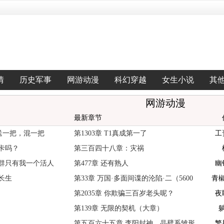
情
历史军事
网游动漫
科幻穿越
女生小说
其
网游动漫
最新章节
送一把，混一把
第1303章 T1真成第一了
工
卡吗？
第三百四十八章：灾祸
群只有我一个活人
第477章 还有熟人
幽
长生
第33章 万国·多面间谍的沦陷·二（5600
青
字章节）
第2035章 你欺骗三百岁老头呢？
夜
第139章 无限的契机（大章）
第五百六十五章 李阳封神，晶壁系雏形
繁