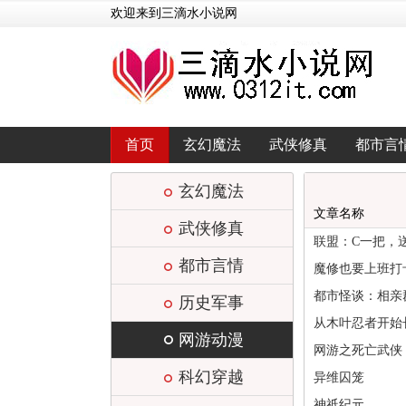
欢迎来到三滴水小说网
首页
玄幻魔法
武侠修真
都市言
玄幻魔法
文章名称
武侠修真
联盟：C一把，
都市言情
魔修也要上班打
都市怪谈：相亲
历史军事
从木叶忍者开始
网游动漫
网游之死亡武侠
科幻穿越
异维囚笼
神祇纪元